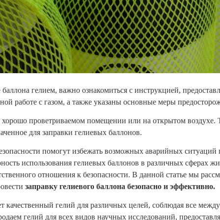
е баллона гелием, важно ознакомиться с инструкцией, предостав
ной работе с газом, а также указаны основные меры предосторо
 в хорошо проветриваемом помещении или на открытом воздухе. 
аченное для заправки гелиевых баллонов.
безопасности помогут избежать возможных аварийных ситуаций п
ность использования гелиевых баллонов в различных сферах жи
тственного отношения к безопасности. В данной статье мы расс
ровести
заправку гелиевого баллона безопасно и эффективно.
т качественный гелий для различных целей, соблюдая все межд
одаем гелий для всех видов научных исследований, предоставл