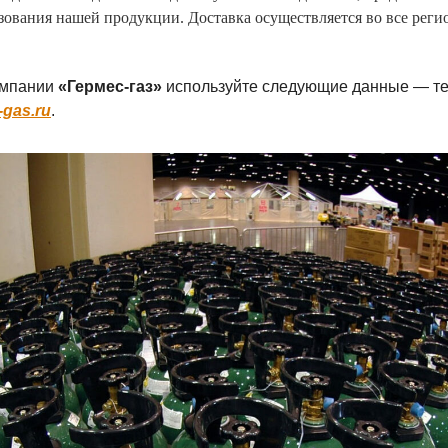
зования нашей продукции. Доставка осуществляется во все рег
омпании
«Гермес-газ»
используйте следующие данные — те
gas.ru
.