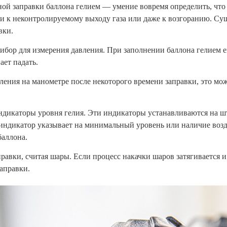
ой заправки баллона гелием — умение вовремя определить, что 
и к неконтролируемому выходу газа или даже к возгоранию. Сущ
вки.
бор для измерения давления. При заполнении баллона гелием ег
ает падать.
ления на манометре после некоторого времени заправки, это може
дикаторы уровня гелия. Эти индикаторы устанавливаются на ш
индикатор указывает на минимальный уровень или наличие воздух
баллона.
авки, считая шары. Если процесс накачки шаров затягивается и
заправки.