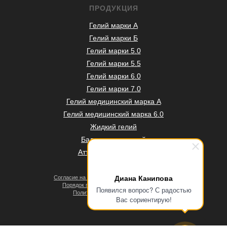
ПРОДУКЦИЯ
Гелий марки А
Гелий марки Б
Гелий марки 5.0
Гелий марки 5.5
Гелий марки 6.0
Гелий марки 7.0
Гелий медицинский марка А
Гелий медицинский марка 6.0
Жидкий гелий
Баллоны под гелий
Аттестация баллонов
Диана Канипова
Согласие на обработку персональных данных
Порядок проведения оплат и возвратов
Появился вопрос? С радостью
Политика конфиденциальности
Вас сориентирую!
Договор оферты