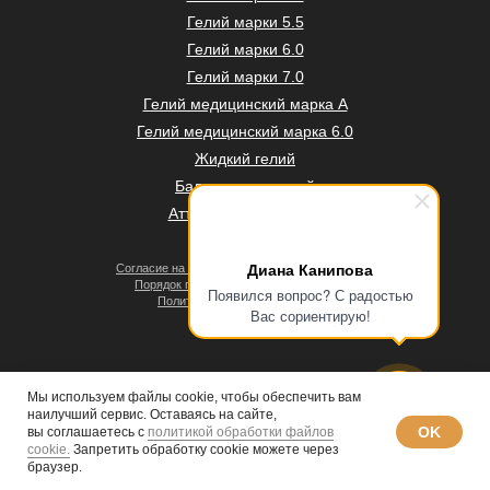
Гелий марки 5.5
Гелий марки 6.0
Гелий марки 7.0
Гелий медицинский марка А
Гелий медицинский марка 6.0
Жидкий гелий
Баллоны под гелий
Аттестация баллонов
Диана Канипова
Согласие на обработку персональных данных
Порядок проведения оплат и возвратов
Появился вопрос? С радостью
Политика конфиденциальности
Вас сориентирую!
Договор оферты
Мы используем файлы cookie, чтобы обеспечить вам
наилучший сервис. Оставаясь на сайте,
OK
вы соглашаетесь с
политикой обработки файлов
© 2008–2026 «Гермес-газ»
cookie.
Запретить обработку cookie можете через
браузер.