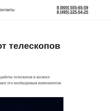
8 (800) 555-65-59
онтакты
8 (495) 225-54-25
от телескопов
 работы телескопов в космосе
елают его необходимым компонентом