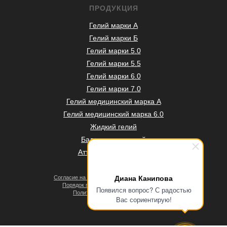
ПРОДУКЦИЯ
Гелий марки А
Гелий марки Б
Гелий марки 5.0
Гелий марки 5.5
Гелий марки 6.0
Гелий марки 7.0
Гелий медицинский марка А
Гелий медицинский марка 6.0
Жидкий гелий
Баллоны под гелий
Аттестация баллонов
Диана Канипова
Согласие на обработку персональных данных
Порядок проведения оплат и возвратов
Появился вопрос? С радостью
Политика конфиденциальности
Вас сориентирую!
Договор оферты