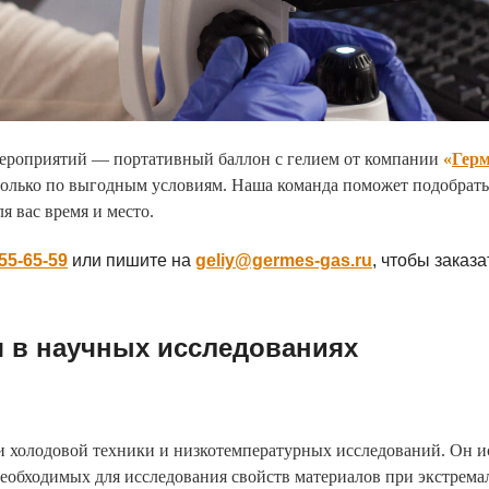
мероприятий — портативный баллон с гелием от компании
«
Герм
 только по выгодным условиям. Наша команда поможет подобрать
я вас время и место.
555-65-59
или пишите на
geliy@germes-gas.ru
, чтобы заказ
я в научных исследованиях
и холодовой техники и низкотемпературных исследований. Он ис
еобходимых для исследования свойств материалов при экстрема