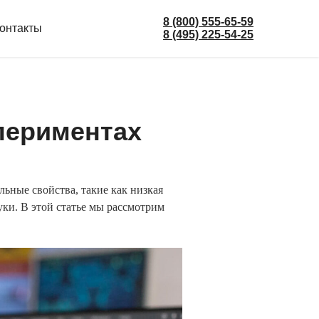
8 (800) 555-65-59
онтакты
8 (495) 225-54-25
периментах
ьные свойства, такие как низкая
ки. В этой статье мы рассмотрим