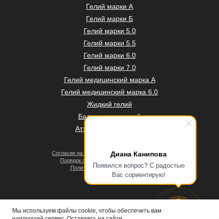
Гелий марки А
Гелий марки Б
Гелий марки 5.0
Гелий марки 5.5
Гелий марки 6.0
Гелий марки 7.0
Гелий медицинский марка А
Гелий медицинский марка 6.0
Жидкий гелий
Баллоны под гелий
Аттестация баллонов
Диана Канипова
Согласие на обработку персональных данных
Порядок проведения оплат и возвратов
Появился вопрос? С радостью
Политика конфиденциальности
Вас сориентирую!
Договор оферты
Мы используем файлы cookie, чтобы обеспечить вам
наилучший сервис. Оставаясь на сайте,