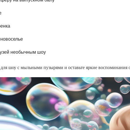
е
бенка
 новоселье
рузей необычным шоу
е
для шоу с мыльными пузырями и оставьте яркие воспоминания о