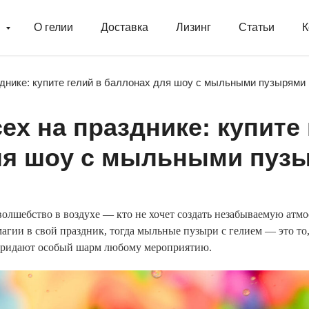
г
О гелии
Доставка
Лизинг
Статьи
К
зднике: купите гелий в баллонах для шоу с мыльными пузырями
ех на празднике: купите
ля шоу с мыльными пуз
лшебство в воздухе — кто не хочет создать незабываемую атмо
магии в свой праздник, тогда мыльные пузыри с гелием — это то
 придают особый шарм любому мероприятию.