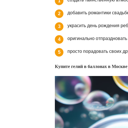
1
добавить романтики свадьб
2
украсить день рождения ре
3
оригинально отпраздновать
4
просто порадовать своих д
5
Купите гелий в баллонах в Москв