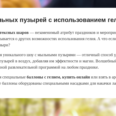
ных пузырей с использованием гел
атексных шаров
— незаменимый атрибут праздников и мероприя
ывается о других возможностях использования гелия. А что если
узыри?
ия уникального шоу с мыльными пузырями — отличный способ у
е пузырей в воздух, добавляя им эффектности и магии. Волшебн
чной развлекательной программой на любом празднике.
ся специальные
баллоны с гелием, купить онлайн
или взять в а
ые баллоны оборудованы специальными насадками для накачки л