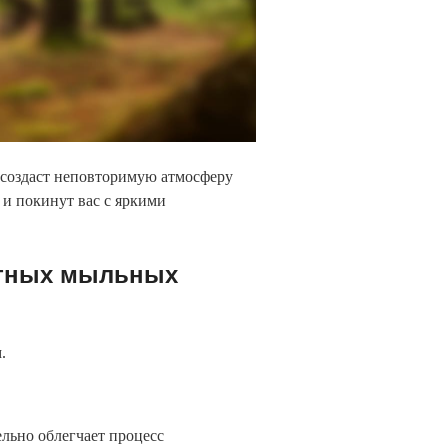
о создаст неповторимую атмосферу
и покинут вас с яркими
ктных мыльных
.
ельно облегчает процесс