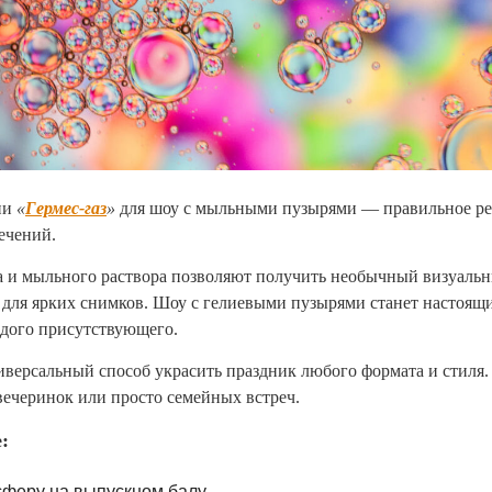
ии
«
Гермес-газ
»
для шоу с мыльными пузырями — правильное ре
ечений.
а и мыльного раствора позволяют получить необычный визуальны
й для ярких снимков. Шоу с гелиевыми пузырями станет настоящ
ждого присутствующего.
версальный способ украсить праздник любого формата и стиля.
вечеринок или просто семейных встреч.
:
сферу на выпускном балу