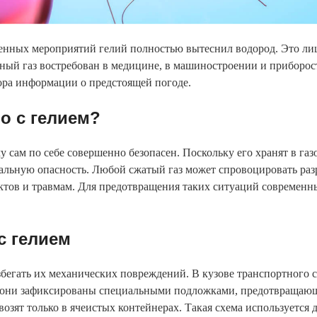
енных мероприятий гелий полностью вытеснил водород. Это лиш
дный газ востребован в медицине, в машиностроении и приборос
ра информации о предстоящей погоде.
о с гелием?
у сам по себе совершенно безопасен. Поскольку его хранят в га
льную опасность. Любой сжатый газ может спровоцировать разр
ктов и травмам. Для предотвращения таких ситуаций современн
с гелием
збегать их механических повреждений. В кузове транспортного с
в они зафиксированы специальными подложками, предотвращаю
возят только в ячеистых контейнерах. Такая схема используется