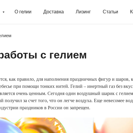
г
О гелии
Доставка
Лизинг
Статьи
К
елием
работы с гелием
тся, как правило, для наполнения праздничных фигур и шаров,
днебесье при помощи тонких нитей. Гелий – инертный газ без вку
 является очень ценным. Сегодня один воздушный шарик с гелием
 получил за счет того, что он легче воздуха. Еще невесомее вод
ндустрии праздников в России он запрещен.