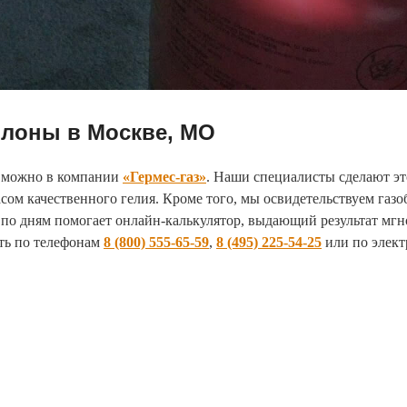
ллоны в Москве, МО
е можно в компании
«Гермес-газ»
. Наши специалисты сделают эт
ом качественного гелия. Кроме того, мы освидетельствуем газоб
и по дням помогает онлайн-калькулятор, выдающий результат мг
ть по телефонам
8 (800) 555-65-59
,
8 (495) 225-54-25
или по элек