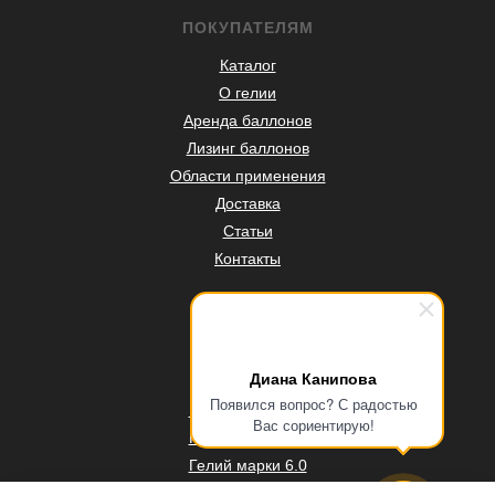
ПОКУПАТЕЛЯМ
Каталог
О гелии
Аренда баллонов
Лизинг баллонов
Области применения
Доставка
Статьи
Контакты
ПРОДУКЦИЯ
Гелий марки А
Диана Канипова
Гелий марки Б
Появился вопрос? С радостью
Гелий марки 5.0
Вас сориентирую!
Гелий марки 5.5
Гелий марки 6.0
Гелий марки 7.0