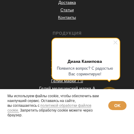
Доставка
Статьи
Контакты
ПРОДУКЦИЯ
Гелий марки А
Гелий марки Б
Гелий марки 5.0
Диана Канипова
Гелий марки 5.5
Появился вопрос? С радостью
Гелий марки 6.0
Вас сориентирую!
Гелий марки 7.0
Гелий медицинский марка А
Гелий медицинский марка 6.0
Мы используем файлы cookie, чтобы обеспечить вам
наилучший сервис. Оставаясь на сайте,
Жидкий гелий
OK
вы соглашаетесь с
политикой обработки файлов
Баллоны под гелий
cookie.
Запретить обработку cookie можете через
браузер.
Аттестация баллонов
Согласие на обработку персональных данных