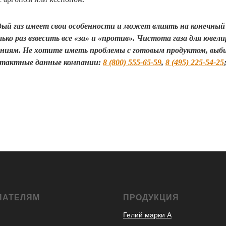
ый газ имеет свои особенности и может влиять на конечный
ько раз взвесить все «за» и «против». Чистота газа для ювел
ниям. Не хотите иметь проблемы с готовым продуктом, выб
онтактные данные компании:
8 (800) 555-65-59
,
8 (495) 225-54-25
ПАТЕЛЯМ
ПРОДУКЦИЯ
Гелий марки А