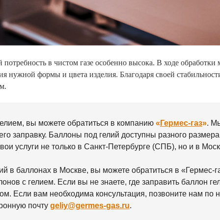
отребность в чистом газе особенно высока. В ходе обработки 
я нужной формы и цвета изделия. Благодаря своей стабильности 
м.
гелием, вы можете обратиться в компанию
«
Гермес-газ
»
. М
 его заправку. Баллоны под гелий доступны разного размера
ои услуги не только в Санкт-Петербурге (СПБ), но и в Моск
ий в баллонах в Москве, вы можете обратиться в «Гермес-г
лонов с гелием. Если вы не знаете, где заправить баллон г
сом. Если вам необходима консультация, позвоните нам по
тронную почту
geliy@germes-gas.ru
.