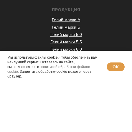
ПРОДУКЦИЯ
Гелий марки А
Гелий марки Б
Гелий марки 5.0
Гелий марки 5.5
Гелий марки 6.0
Гелий марки 7.0
Мы используем файлы cookie, чтобы обеспечить вам
наилучший сервис. Оставаясь на сайте,
Гелий медицинский марка А
OK
вы соглашаетесь с
политикой обработки файлов
Гелий медицинский марка 6.0
cookie.
Запретить обработку cookie можете через
браузер.
Жидкий гелий
Баллоны под гелий
Аттестация баллонов
Согласие на обработку персональных данных
Порядок проведения оплат и возвратов
Политика конфиденциальности
Договор оферты