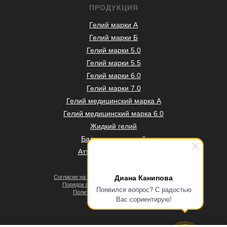
ПРОДУКЦИЯ
Гелий марки А
Гелий марки Б
Гелий марки 5.0
Гелий марки 5.5
Гелий марки 6.0
Гелий марки 7.0
Гелий медицинский марка А
Гелий медицинский марка 6.0
Жидкий гелий
Баллоны под гелий
Аттестация баллонов
Диана Канипова
Согласие на обработку персональных данных
Порядок проведения оплат и возвратов
Появился вопрос? С радостью
Политика конфиденциальности
Вас сориентирую!
Договор оферты