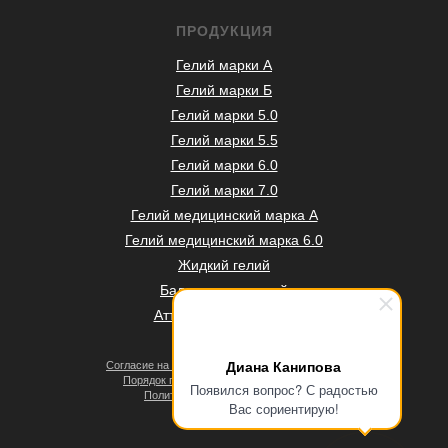
ПРОДУКЦИЯ
Гелий марки А
Гелий марки Б
Гелий марки 5.0
Гелий марки 5.5
Гелий марки 6.0
Гелий марки 7.0
Гелий медицинский марка А
Гелий медицинский марка 6.0
Жидкий гелий
Баллоны под гелий
Аттестация баллонов
Диана Канипова
Согласие на обработку персональных данных
Порядок проведения оплат и возвратов
Появился вопрос? С радостью
Политика конфиденциальности
Вас сориентирую!
Договор оферты