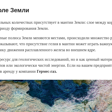
оле Земли
льных количествах присутствует в мантии Земли: слое между кор
периоду формирования Земли.
тные полюса Земли меняются местами, происходили множество р
оказывают, что присутствие гелия в мантии может играть важну
ику движения расплавленного железа во внешнем ядре.
к ресурс для геологических исследований, но и как ценный мате
ов или экологически чистой энергии. Если на вашем предприяти
 в аренду у компании
Гермес-газ.