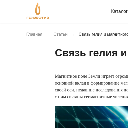
Катало
Главная
→
Статьи
→
Связь гелия и магнитног
Связь гелия и
Магнитное поле Земли играет огром
основной вклад в формирование магн
своей оси, недавние исследования п
с ним связаны геомагнитные явления